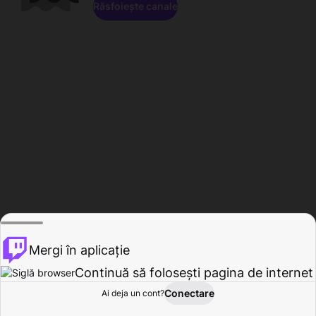
Răsfoiește canale
Mergi în aplicație
Continuă să folosești pagina de internet
Conectare
Ai deja un cont?
Acasă
Răsfoire
Activitate
Profil