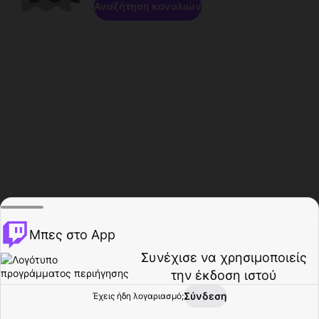
Αναζήτηση καναλιών
Μπες στο App
Συνέχισε να χρησιμοποιείς
την έκδοση ιστού
Σύνδεση
Έχεις ήδη λογαριασμό;
Αρχική σελίδα
Περιήγηση
Δραστηριότητα
Προφίλ