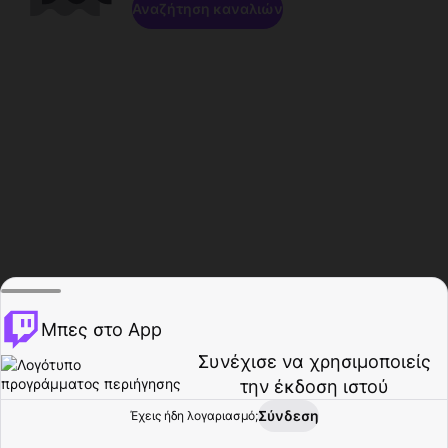
Αναζήτηση καναλιών
Μπες στο App
Συνέχισε να χρησιμοποιείς
την έκδοση ιστού
Σύνδεση
Έχεις ήδη λογαριασμό;
Αρχική σελίδα
Περιήγηση
Δραστηριότητα
Προφίλ