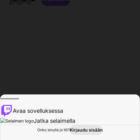
Avaa sovelluksessa
Jatka selaimella
Kirjaudu sisään
Onko sinulla jo tili?
Koti
Selaa
Toiminta
Profiili