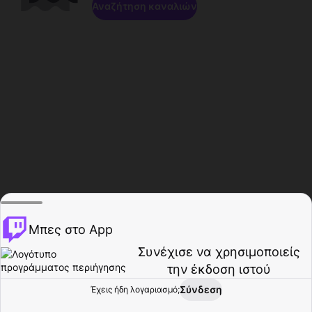
Αναζήτηση καναλιών
Μπες στο App
Συνέχισε να χρησιμοποιείς
την έκδοση ιστού
Σύνδεση
Έχεις ήδη λογαριασμό;
Αρχική σελίδα
Περιήγηση
Δραστηριότητα
Προφίλ