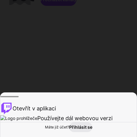
Otevřít v aplikaci
Používejte dál webovou verzi
Přihlásit se
Máte již účet?
Domů
Procházet
Aktivita
Profil