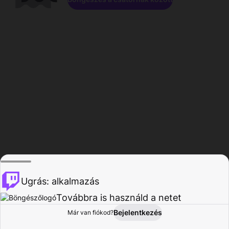
Ugrás: alkalmazás
Továbbra is használd a netet
Bejelentkezés
Már van fiókod?
Főoldal
Böngészés
Tevékenység
Profil