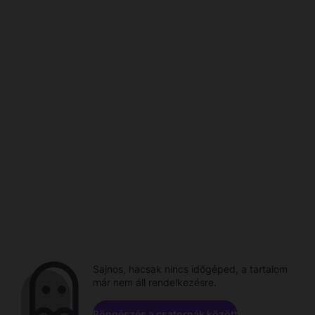
Sajnos, hacsak nincs időgéped, a tartalom
már nem áll rendelkezésre.
Böngészés a csatornák között