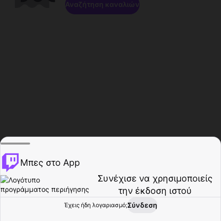
Αναζήτηση καναλιών
Μπες στο App
Συνέχισε να χρησιμοποιείς
την έκδοση ιστού
Σύνδεση
Έχεις ήδη λογαριασμό;
Αρχική σελίδα
Περιήγηση
Δραστηριότητα
Προφίλ