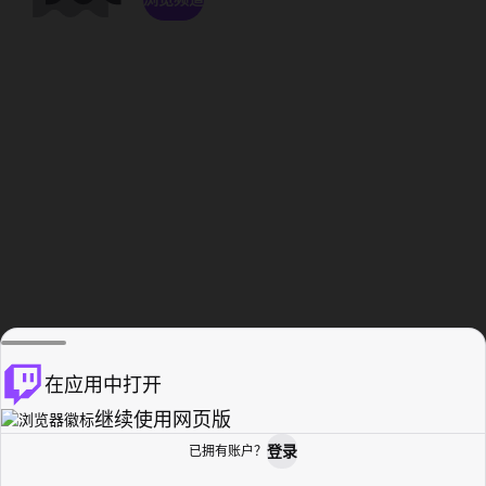
在应用中打开
继续使用网页版
登录
已拥有账户？
主页
浏览
活动纪录
个人资料