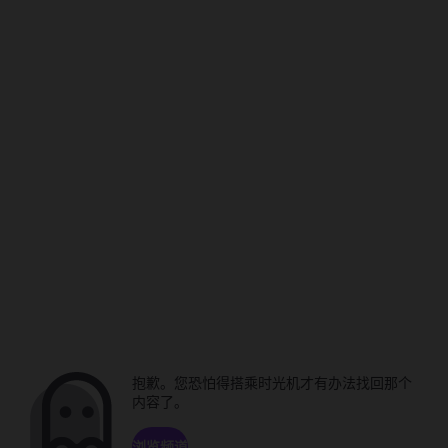
抱歉。您恐怕得搭乘时光机才有办法找回那个
内容了。
浏览频道