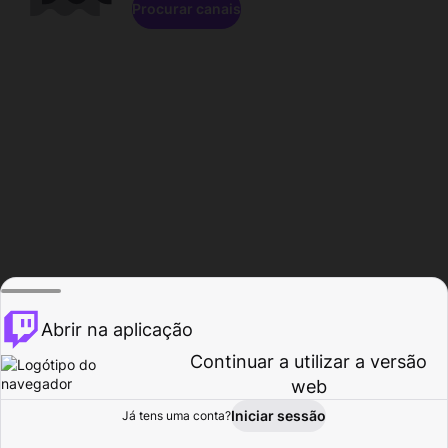
Procurar canais
Abrir na aplicação
Continuar a utilizar a versão
web
Iniciar sessão
Já tens uma conta?
Página inicial
Procurar
Atividade
Perfil