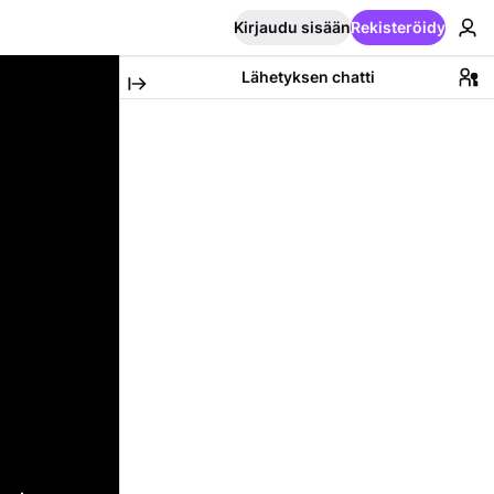
Kirjaudu sisään
Rekisteröidy
Lähetyksen chatti