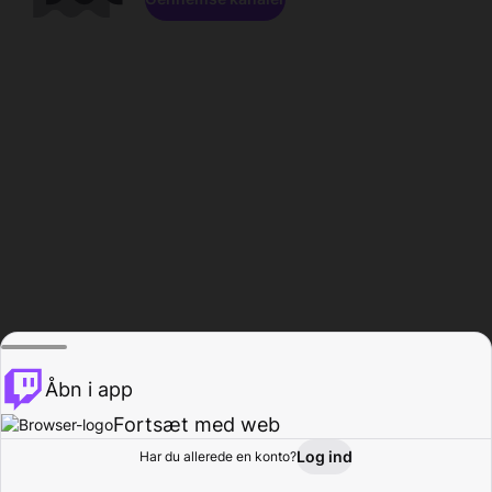
Åbn i app
Fortsæt med web
Log ind
Har du allerede en konto?
Hjem
Gennemse
Aktivitet
Profil