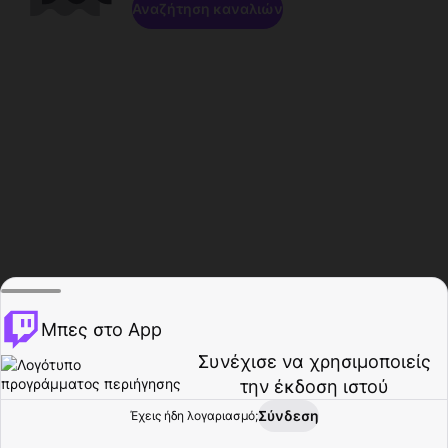
Αναζήτηση καναλιών
Μπες στο App
Συνέχισε να χρησιμοποιείς
την έκδοση ιστού
Σύνδεση
Έχεις ήδη λογαριασμό;
Αρχική σελίδα
Περιήγηση
Δραστηριότητα
Προφίλ