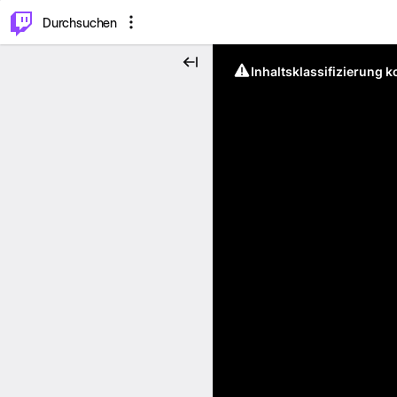
.
⌥
P
Durchsuchen
Inhaltsklassifizierung 