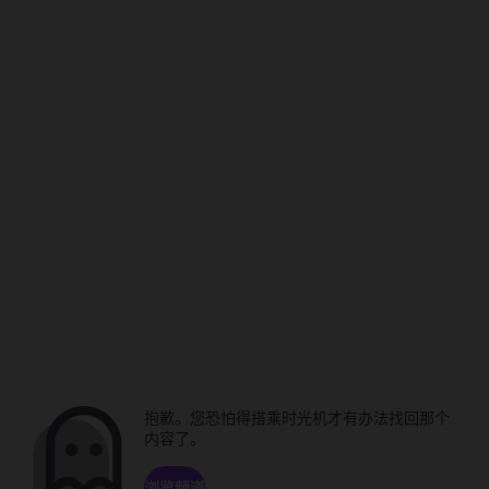
抱歉。您恐怕得搭乘时光机才有办法找回那个
内容了。
浏览频道