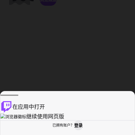
在应用中打开
继续使用网页版
登录
已拥有账户？
主页
浏览
活动纪录
个人资料