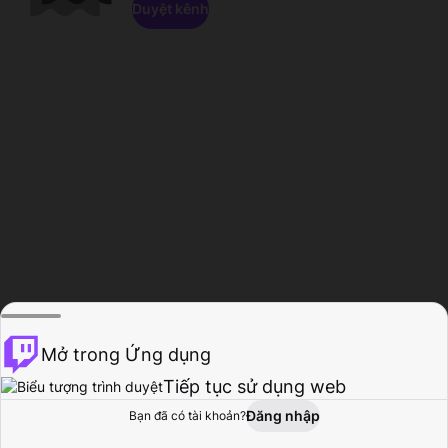
Duyệt kênh
Mở trong Ứng dụng
Tiếp tục sử dụng web
Đăng nhập
Bạn đã có tài khoản?
Trang chủ
Duyệt
Hoạt động
Hồ sơ