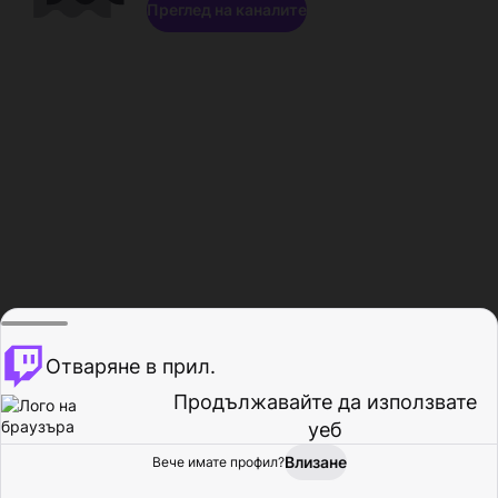
Преглед на каналите
Отваряне в прил.
Продължавайте да използвате
уеб
Влизане
Вече имате профил?
Начало
Преглед
Активност
Профил