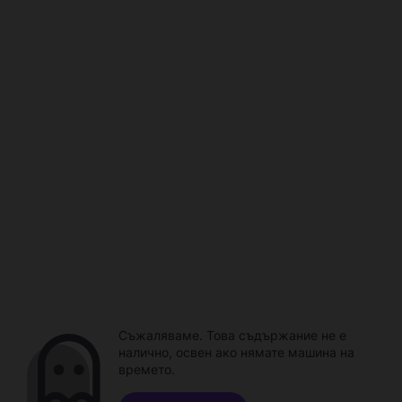
Съжаляваме. Това съдържание не е
налично, освен ако нямате машина на
времето.