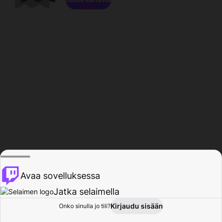
Avaa sovelluksessa
Jatka selaimella
Kirjaudu sisään
Onko sinulla jo tili?
Koti
Selaa
Toiminta
Profiili