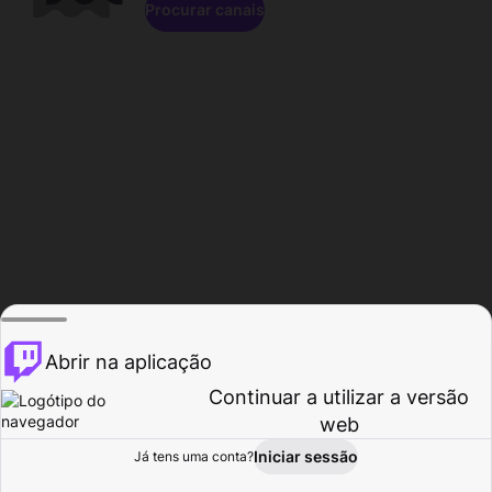
Procurar canais
Abrir na aplicação
Continuar a utilizar a versão
web
Iniciar sessão
Já tens uma conta?
Página inicial
Procurar
Atividade
Perfil