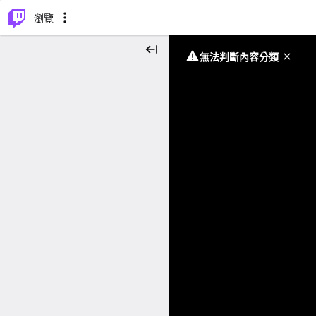
⌥
P
瀏覽
無法判斷內容分類