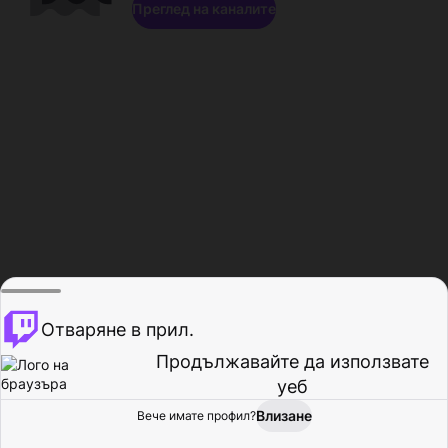
Преглед на каналите
Отваряне в прил.
Продължавайте да използвате
уеб
Влизане
Вече имате профил?
Начало
Преглед
Активност
Профил