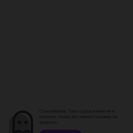
Съжаляваме. Това съдържание не е
налично, освен ако нямате машина на
времето.