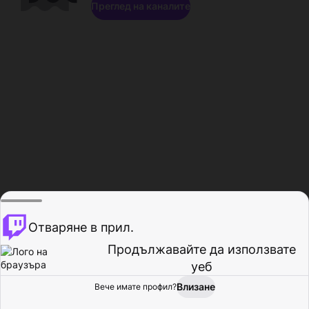
Преглед на каналите
Отваряне в прил.
Продължавайте да използвате
уеб
Влизане
Вече имате профил?
Начало
Преглед
Активност
Профил