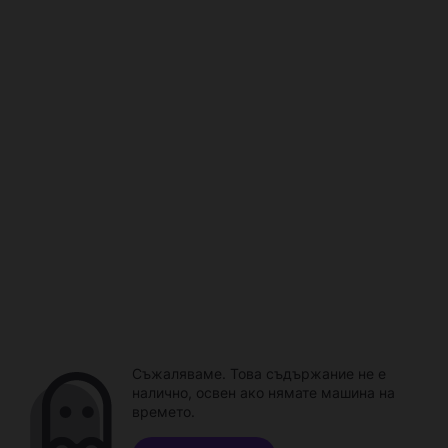
Съжаляваме. Това съдържание не е
налично, освен ако нямате машина на
времето.