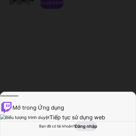
Duyệt kênh
Mở trong Ứng dụng
Tiếp tục sử dụng web
Đăng nhập
Bạn đã có tài khoản?
Trang chủ
Duyệt
Hoạt động
Hồ sơ