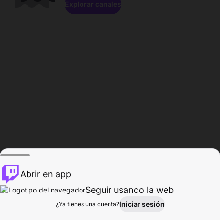
Explorar canales
Abrir en app
Seguir usando la web
Iniciar sesión
Página del
¿Ya tienes una cuenta?
Explorar
Actividad
Perfil
Creador