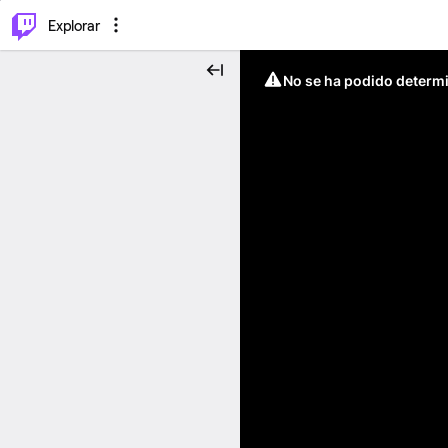
⌥
P
Explorar
No se ha podido determin