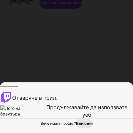
Преглед на каналите
Отваряне в прил.
Продължавайте да използвате
уеб
Влизане
Вече имате профил?
Начало
Преглед
Активност
Профил