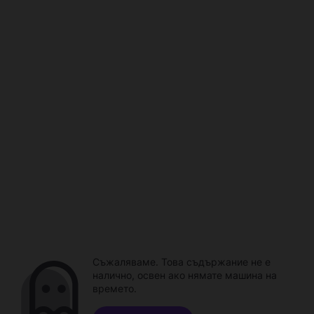
Съжаляваме. Това съдържание не е
налично, освен ако нямате машина на
времето.