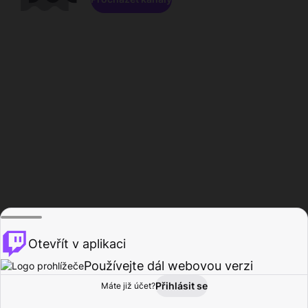
Otevřít v aplikaci
Používejte dál webovou verzi
Přihlásit se
Máte již účet?
Domů
Procházet
Aktivita
Profil