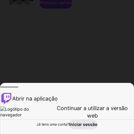
Procurar canais
Abrir na aplicação
Continuar a utilizar a versão
web
Iniciar sessão
Já tens uma conta?
Página inicial
Procurar
Atividade
Perfil