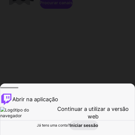
Procurar canais
Abrir na aplicação
Continuar a utilizar a versão
web
Iniciar sessão
Já tens uma conta?
Página inicial
Procurar
Atividade
Perfil