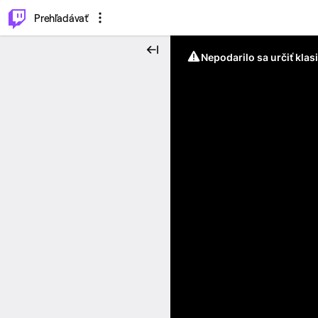
..
⌥
P
Prehľadávať
Nepodarilo sa určiť klas