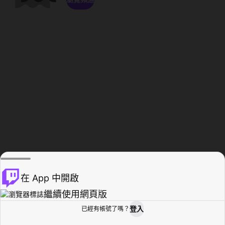
在 App 中開啟
繼續使用網頁版
登入
已經有帳號了嗎？
創作者基地
瀏覽
活動紀錄
個人檔案