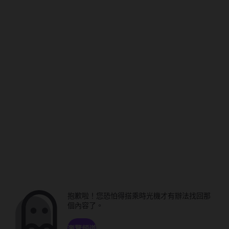
抱歉啦！您恐怕得搭乘時光機才有辦法找回那
個內容了。
瀏覽頻道