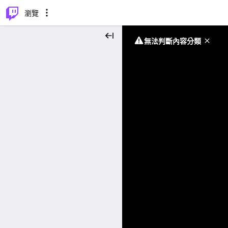
⌥
P
瀏覽
無法判斷內容分類