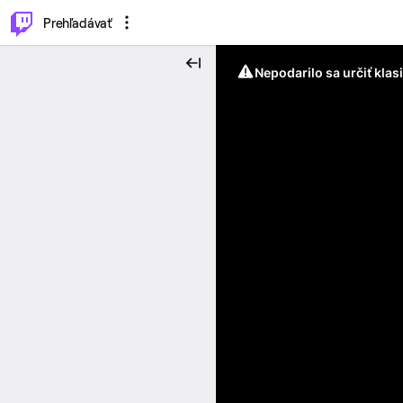
..
⌥
P
Prehľadávať
Nepodarilo sa určiť klas