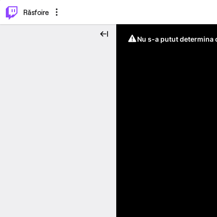
⌥
P
Răsfoire
Nu s-a putut determina c