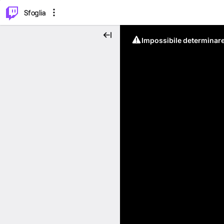
⌥
P
Sfoglia
Impossibile determinare