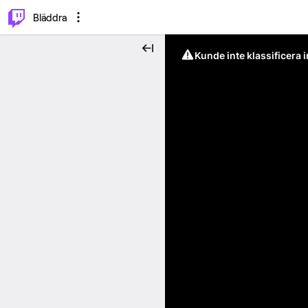
⌥
P
Bläddra
Kunde inte klassificera 