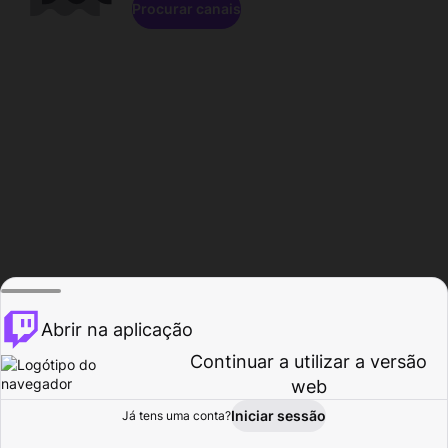
Procurar canais
Abrir na aplicação
Continuar a utilizar a versão
web
Iniciar sessão
Já tens uma conta?
Página inicial
Procurar
Atividade
Perfil