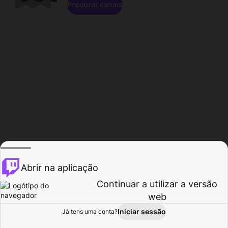
Procurar canais
Abrir na aplicação
Continuar a utilizar a versão
web
Iniciar sessão
Já tens uma conta?
Página inicial
Procurar
Atividade
Perfil