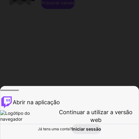
Procurar canais
Abrir na aplicação
Continuar a utilizar a versão
web
Iniciar sessão
Já tens uma conta?
Página inicial
Procurar
Atividade
Perfil