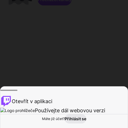
Otevřít v aplikaci
Používejte dál webovou verzi
Přihlásit se
Máte již účet?
Domů
Procházet
Aktivita
Profil