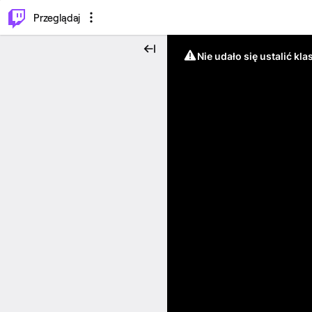
…
⌥
P
Przeglądaj
Nie udało się ustalić klas