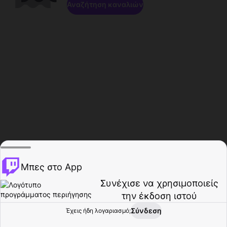
Αναζήτηση καναλιών
Μπες στο App
Συνέχισε να χρησιμοποιείς
την έκδοση ιστού
Σύνδεση
Έχεις ήδη λογαριασμό;
Αρχική σελίδα
Περιήγηση
Δραστηριότητα
Προφίλ