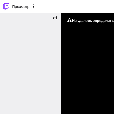
.
⌥
P
Просмотр
Не удалось определит