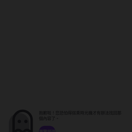
抱歉啦！您恐怕得搭乘時光機才有辦法找回那
個內容了。
瀏覽頻道