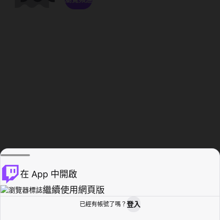
在 App 中開啟
繼續使用網頁版
登入
已經有帳號了嗎？
創作者基地
瀏覽
活動紀錄
個人檔案