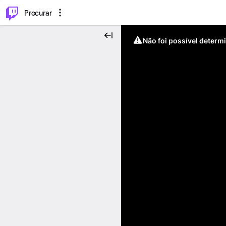
.
⌥
P
Procurar
Não foi possível determ