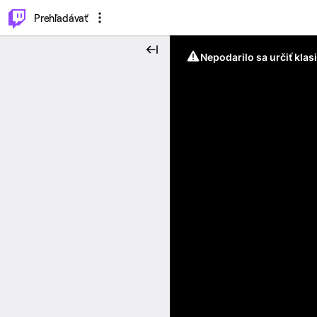
..
⌥
P
Prehľadávať
Nepodarilo sa určiť klas