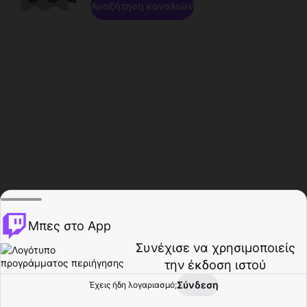
Αναζήτηση καναλιών
Μπες στο App
Συνέχισε να χρησιμοποιείς
την έκδοση ιστού
Σύνδεση
Έχεις ήδη λογαριασμό;
Αρχική σελίδα
Περιήγηση
Δραστηριότητα
Προφίλ