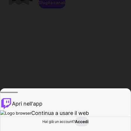
Sfoglia canali
Apri nell'app
Continua a usare il web
Accedi
Hai già un account?
Base
Sfoglia
Attività
Profilo