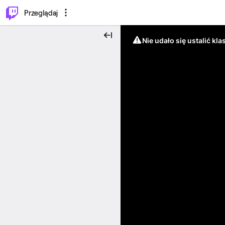
…
⌥
P
Przeglądaj
Nie udało się ustalić klas