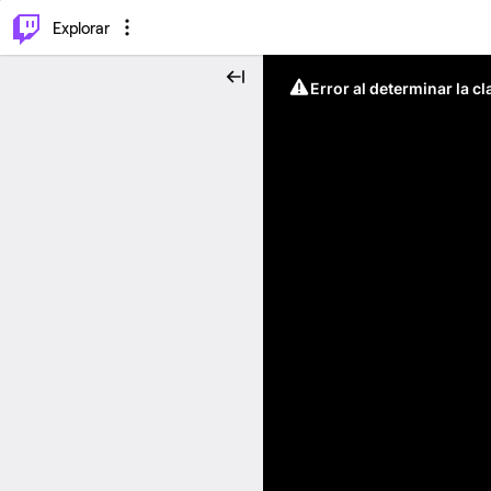
⌥
P
Explorar
Error al determinar la c